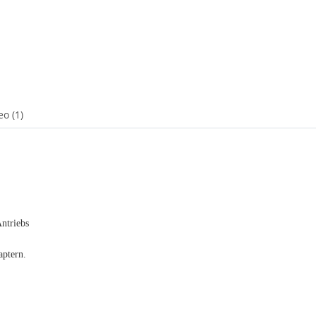
eo (1)
ntriebs
aptern.