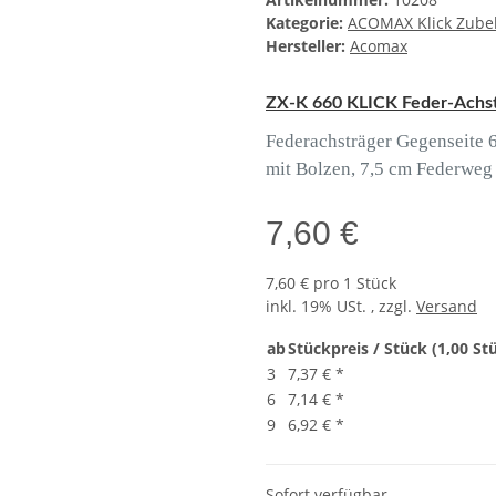
Kategorie:
ACOMAX Klick Zube
Hersteller:
Acomax
ZX-K 660 KLICK Feder-Achst
Federachsträger Gegenseite 
mit Bolzen, 7,5 cm Federweg
7,60 €
7,60 € pro 1 Stück
inkl. 19% USt. , zzgl.
Versand
ab
Stückpreis / Stück (1,00 St
3
7,37 €
*
6
7,14 €
*
9
6,92 €
*
Sofort verfügbar