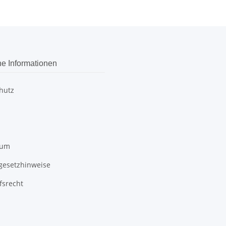
he Informationen
hutz
sum
egesetzhinweise
fsrecht