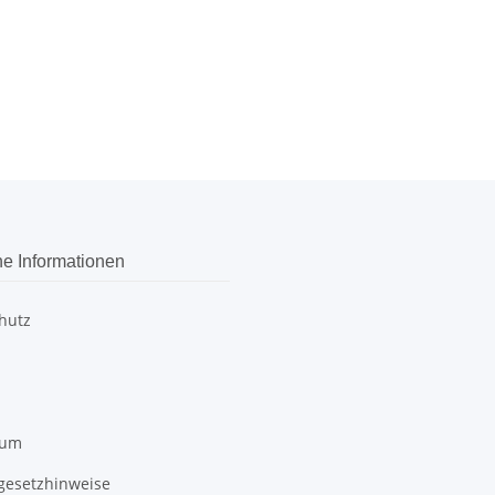
he Informationen
hutz
sum
egesetzhinweise