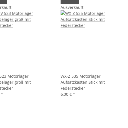
rkauft
Ausverkauft
523 Motorlager
WX-Z 535 Motorlager
belager groß mit
Aufsatzkasten Stick mit
stecker
Federstecker
€
*
6,00 €
*