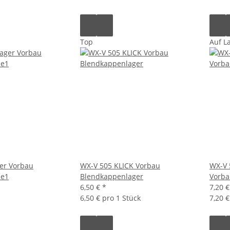
Top
Auf L
er Vorbau
WX-V 505 KLICK Vorbau
WX-V 
me1
Blendkappenlager
Vorba
6,50 €
*
7,20 
6,50 € pro 1 Stück
7,20 €