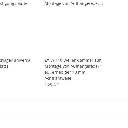
rlager universal
ZX-W 110 Wellenklammer zur
latte
Montage von Aufhängefeder
außerhab der 40 mm
Achtkantwelle
1,50 €
*