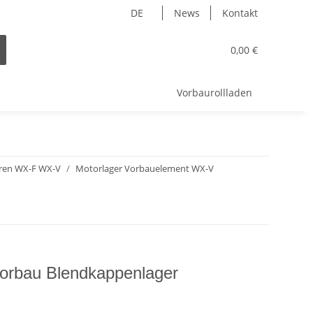
DE
News
Kontakt
0,00 €
Vorbaurollladen
ren WX-F WX-V
Motorlager Vorbauelement WX-V
rbau Blendkappenlager