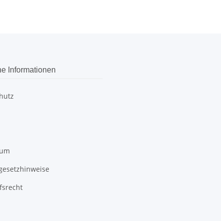
he Informationen
hutz
sum
egesetzhinweise
fsrecht