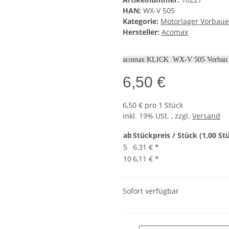
HAN:
WX-V 505
Kategorie:
Motorlager Vorbau
Hersteller:
Acomax
acomax KLICK WX-V 505 Vorbau B
6,50 €
6,50 € pro 1 Stück
inkl. 19% USt. , zzgl.
Versand
ab
Stückpreis / Stück (1,00 St
5
6,31 €
*
10
6,11 €
*
Sofort verfügbar